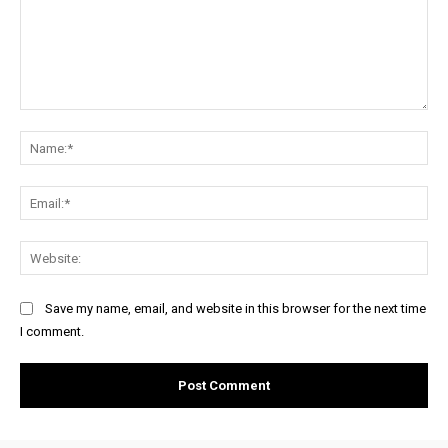
Comment:
Na
Ema
Web
Save my name, email, and website in this browser for the next time
I comment.