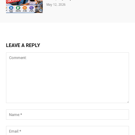
May 12, 2026
LEAVE A REPLY
Comment:
Na
Ema