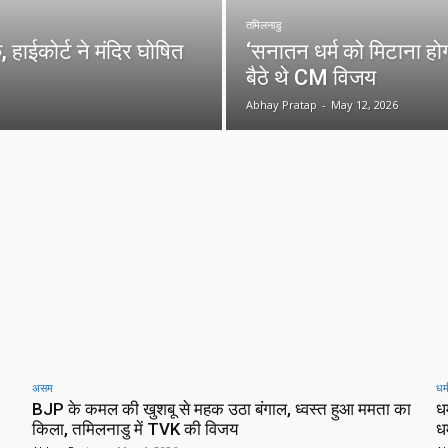
तमिलनाडु
ाईकोर्ट ने मंदिर घोषित
‘सनातन धर्म को मिटाना ह
बैठे थे CM विजय
Abhay Pratap
-
May 12, 2026
असम
धर्
BJP के कमल की खुशबू से महक उठा बंगाल, ध्वस्त हुआ ममता का
ध
किला, तमिलनाडु में TVK की विजय
धर