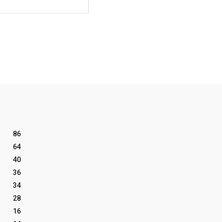
Website:
86
64
40
36
34
28
16