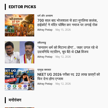
EDITOR PICKS
धर्म और अध्यात्म
700 साल बाद भोजशाला से हटा मुगलिया कलंक,
हाईकोर्ट ने मंदिर घोषित कर नमाज पर लगाई रोक
Abhay Pratap
-
May 15, 2026
तमिलनाडु
‘सनातन धर्म को मिटाना होगा’… जहर उगल रहे थे
उदयनिधि स्टालिन, चुप बैठे थे CM विजय
Abhay Pratap
-
May 12, 2026
प्रमुख समाचार‎
NEET UG 2026 परीक्षा रद्द: 22 लाख छात्रों को
फिर देना होगा एग्जाम
Abhay Pratap
-
May 12, 2026
मनोरंजन