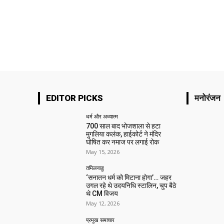
EDITOR PICKS
मनोरंजन
धर्म और अध्यात्म
700 साल बाद भोजशाला से हटा
मुगलिया कलंक, हाईकोर्ट ने मंदिर
घोषित कर नमाज पर लगाई रोक
May 15, 2026
तमिलनाडु
‘सनातन धर्म को मिटाना होगा’… जहर
उगल रहे थे उदयनिधि स्टालिन, चुप बैठे
थे CM विजय
May 12, 2026
प्रमुख समाचार‎