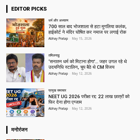
EDITOR PICKS
धर्म और अध्यात्म
700 साल बाद भोजशाला से हटा मुगलिया कलंक,
हाईकोर्ट ने मंदिर घोषित कर नमाज पर लगाई रोक
Abhay Pratap
-
May 15, 2026
तमिलनाडु
‘सनातन धर्म को मिटाना होगा’… जहर उगल रहे थे
उदयनिधि स्टालिन, चुप बैठे थे CM विजय
Abhay Pratap
-
May 12, 2026
प्रमुख समाचार‎
NEET UG 2026 परीक्षा रद्द: 22 लाख छात्रों को
फिर देना होगा एग्जाम
Abhay Pratap
-
May 12, 2026
मनोरंजन