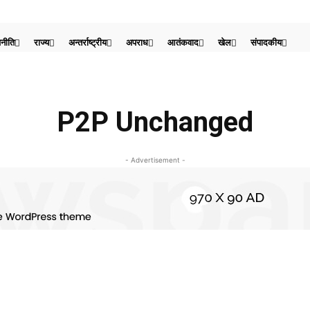
नीति
राज्य
अन्तर्राष्ट्रीय
अपराध
आतंकवाद
खेल
संपादकीय
P2P Unchanged
- Advertisement -