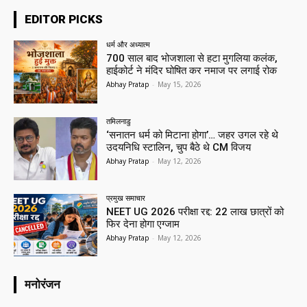
EDITOR PICKS
धर्म और अध्यात्म
700 साल बाद भोजशाला से हटा मुगलिया कलंक,
हाईकोर्ट ने मंदिर घोषित कर नमाज पर लगाई रोक
Abhay Pratap
-
May 15, 2026
तमिलनाडु
‘सनातन धर्म को मिटाना होगा’… जहर उगल रहे थे
उदयनिधि स्टालिन, चुप बैठे थे CM विजय
Abhay Pratap
-
May 12, 2026
प्रमुख समाचार‎
NEET UG 2026 परीक्षा रद्द: 22 लाख छात्रों को
फिर देना होगा एग्जाम
Abhay Pratap
-
May 12, 2026
मनोरंजन