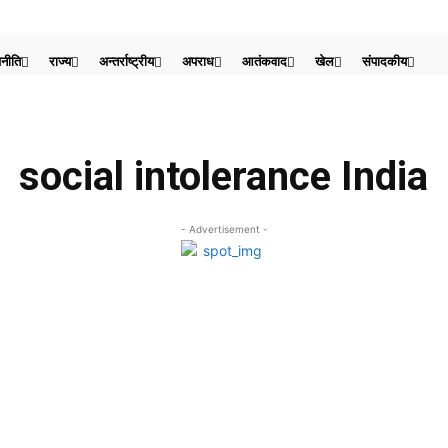
नीति
राज्य
अन्तर्राष्ट्रीय
अपराध
आतंकवाद
खेल
संपादकीय
social intolerance India
- Advertisement -