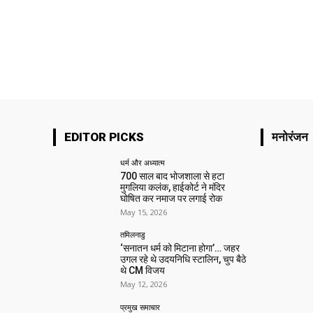
EDITOR PICKS
मनोरंजन
धर्म और अध्यात्म
700 साल बाद भोजशाला से हटा
मुगलिया कलंक, हाईकोर्ट ने मंदिर
घोषित कर नमाज पर लगाई रोक
May 15, 2026
तमिलनाडु
‘सनातन धर्म को मिटाना होगा’… जहर
उगल रहे थे उदयनिधि स्टालिन, चुप बैठे
थे CM विजय
May 12, 2026
प्रमुख समाचार‎