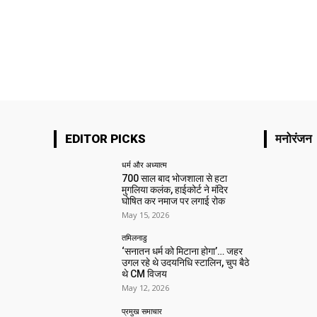
EDITOR PICKS
मनोरंजन
धर्म और अध्यात्म
700 साल बाद भोजशाला से हटा
मुगलिया कलंक, हाईकोर्ट ने मंदिर
घोषित कर नमाज पर लगाई रोक
May 15, 2026
तमिलनाडु
‘सनातन धर्म को मिटाना होगा’… जहर
उगल रहे थे उदयनिधि स्टालिन, चुप बैठे
थे CM विजय
May 12, 2026
प्रमुख समाचार‎