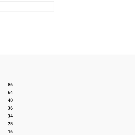
Website:
86
64
40
36
34
28
16