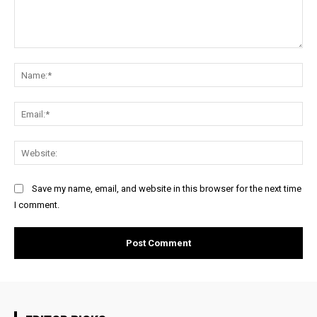
Comment:
Na
Ema
Web
Save my name, email, and website in this browser for the next time
I comment.