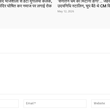
ाद भोजशाला से हटा मुगलिया कलंक,
‘सनातन धर्म को मिटाना होगा’… जहर
े मंदिर घोषित कर नमाज पर लगाई रोक
उदयनिधि स्टालिन, चुप बैठे थे CM 
May 12, 2026
Name:*
Email:*