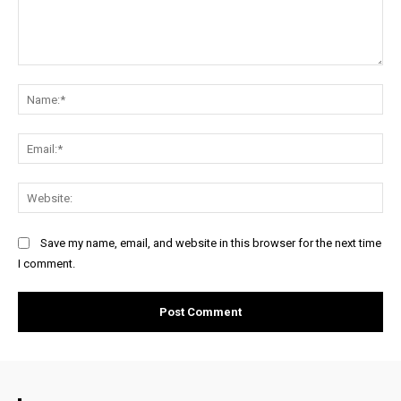
Comment:
Na
Ema
Web
Save my name, email, and website in this browser for the next time
I comment.